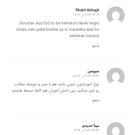
Majid dabagh
2022-03-19 در 17:20
گفته:
Doostan Aziz Eid to be hamaton tabrik migm
ishala sale jadid bishtar az in matalebe awli be
eshterak bezarid
پاسخ
سوسن
2022-04-21 در 08:38
گفته:
نوع آموزشتون خیلی عالیه هم با صیر و حوصله مطالب
رو شیر میکنید بین دانش آموزان هم کاملا مسلط هستید
پاسخ
مینا حدیدی
2022-04-24 در 19:14
گفته: