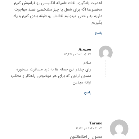
اهمیت یادگیری لغات عامیانه انگلیسی رو فراموش کنیم
مخصوصا اگه برای شغل یا چیز مشخصی قصد مهاجرت
داریم به راحتی میتونیم لغاتش رو طبقه بندی کنیم و یاد
بگیریم
پاسخ
Arezoo
2021-06-17 در 13:45
گفته:
سلام
وای چقدر این جمله ها به درد مسافرت میخوره
ممنون ازتون که برای هر موضوعی راهکار و مطلب
ارائه میدین
پاسخ
Tarane
2020-11-07 در 11:56
گفته:
ممنون از اطلاعاتتون