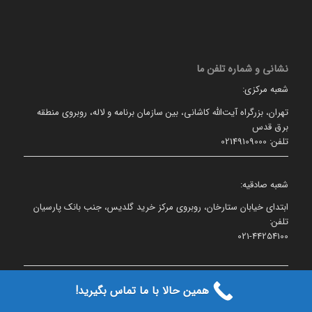
نشانی و شماره تلفن ما
شعبه مرکزی:
تهران، بزرگراه آیت‌الله کاشانی، بین سازمان برنامه و لاله، روبروی منطقه
برق قدس
تلفن: 02149109000
شعبه صادقیه:
ابتدای خیابان ستارخان، روبروی مرکز خرید گلدیس، جنب بانک پارسیان
تلفن:
021-44254100
همین حالا با ما تماس بگیرید!