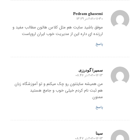
Pedram ghasemi
2020-11-30 در 13:29
گفته:
موفق باشید سایت هم مثل کلاس هاتون مطالب مفید و
ارزنده ای داره این از مدیریت خوب ایران اروپاست
پاسخ
سمیرا گودرزی
2020-12-13 در 08:46
گفته:
من همیشه سایتتون رو چک میکنم و تو آموزشگاه زبان
هم ثبت نام کردم خیلی خوب و جامع هستید
ممنون
پاسخ
سینا
2020-12-13 در 08:47