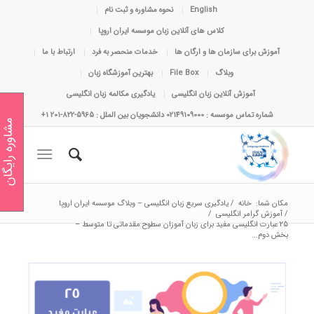
English
نحوه مشاوره و ثبت نام
کلاس های آنلاین زبان موسسه ایران اروپا
آموزش برای سازمان ها و ارگان ها
خدمات منحصر به فرد
ارتباط با ما
وبلاگ
File Box
بهترین آموزشگاه زبان
آموزش آنلاین زبان انگلیسی
یادگیری مکالمه زبان انگلیسی
شماره تماس موسسه : 02149109000 دانشجویان بین الملل : 5965-822-201 1+
مشاوره رایگان
مکان شما:
خانه
/
یادگیری سریع زبان انگلیسی – وبلاگ موسسه ایران اروپا
/
آموزش گرامر انگلیسی
/
25 عبارت انگلیسی مفید برای زبان آموزان سطوح مقدماتی تا متوسط –
بخش دوم...