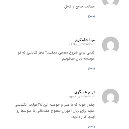
گفته:
مطالب جامع و کامل
پاسخ
مینا شاه کرم
2020-12-13 در 08:48
گفته:
کتابی برای شروع معرفی میکنید؟ بجز کتابایی که تو
موسسه زبان میخونیم
پاسخ
ترنم عسگری
2021-03-03 در 05:08
گفته:
چقدر خوبه که با صبر و حوصله این 25 عبارت انگلیسی
مفید برای زبان آموزان سطوح مقدماتی تا متوسط رو
اینجا قرار دادید.
پاسخ