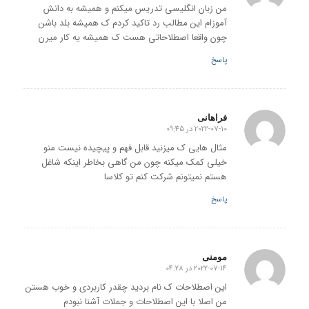
من زبان انگلیسی تدریس میکنم و همیشه به دانش
آموزام این مطالب رد تاکید کردم ک همیشه بلد باشن
چون واقعا اصطلاحاتی هست ک همیشه یه کار میرن
پاسخ
فراهانی
2022-07-10 در 09:45
گفته:
مثال هایی ک میزنید قابل فهم و پیچیده نیست منو
خیلی کمک میکنه چون من گاهی بخاطر اینکه شاغل
هستم نمیتونم شرکت کنم تو کلاسا
پاسخ
مومنی
2022-07-14 در 04:28
گفته:
این اصطلاحات ک نام بردید چقدر کاربردی و خوب هستن
من اصلا با این اصطلاحات و جملات آشنا نبودم