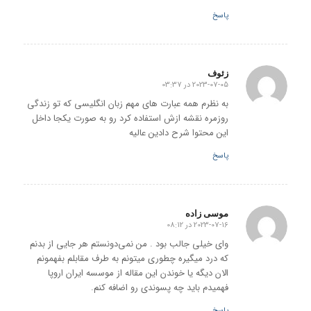
پاسخ
زئوف
2023-07-05 در 03:37
گفته:
به نظرم همه عبارت های مهم زبان انگلیسی که تو زندگی
روزمره نقشه ازش استفاده کرد رو به صورت یکجا داخل
این محتوا شرح دادین عالیه
پاسخ
موسی زاده
2023-07-16 در 08:12
گفته:
وای خیلی جالب بود . من نمی‌دونستم هر جایی از بدنم
که درد میگیره چطوری میتونم به طرف مقابلم بفهمونم
الان دیگه یا خوندن این مقاله از موسسه ایران اروپا
فهمیدم باید چه پسوندی رو اضافه کنم.
پاسخ