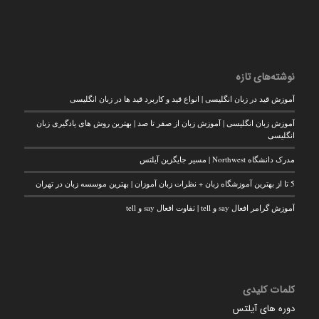
نوشته‌های تازه
آموزش قید در زبان انگلیسی | انواع قید و کاربرد قید ها در زبان انگلیسی
آموزش زبان انگلیسی | آموزش زبان از صفر تا صد | بهترین روش های یادگیری زبان
انگلیسی
مدرک دانشگاه Northwest | مسیر جایگزین آیلتس
5 تا از بهترین آموزشگاه زبان + نظرات زبان آموزان | بهترین موسسه زبان در تهران
آموزش گرامر افعال say و tell | تفاوت افعال say و tell
کلمات کلیدی
دوره های آیلتس