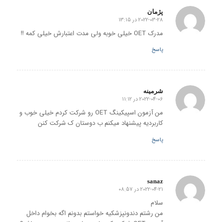
پژمان
2022-03-28 در 13:15
گفته:
مدرک OET خیلی خوبه ولی مدت اعتبارش خیلی کمه !!
پاسخ
شرمینه
2022-04-06 در 11:12
گفته:
من آزمون اسپیکینگ OET رو شرکت کردم خیلی خوب و
کاربردیه پیشنهاد میکنم ب دوستان ک شرکت کنن
پاسخ
sanaz
2022-04-21 در 08:57
گفته:
سلام
من رشتم دندونپزشکیه خواستم بدونم اگه بخوام داخل