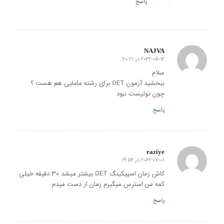
پاسخ
NAJVA
2022-05-12 در 20:21
گفته:
سلام
ببخشید آزمون OET برای رشته مامایی هم هست ؟
چون تولیست نبود
پاسخ
raziye
2022-07-01 در 19:52
گفته:
کاش زمان اسپیکینگ OET بیشتر میشد ۳۰ دقیقه خیلی
کمه من استرس میگیرم زمان از دست میدم
پاسخ