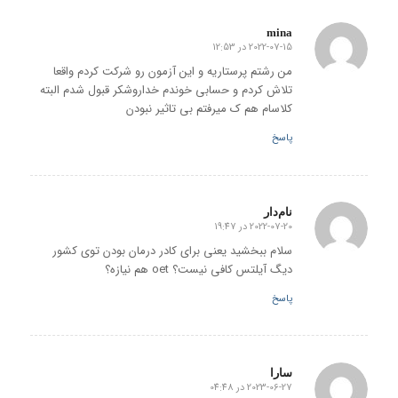
mina
2022-07-15 در 12:53
گفته:
من رشتم پرستاریه و این آزمون رو شرکت کردم واقعا
تلاش کردم و حسابی خوندم خداروشکر قبول شدم البته
کلاسام هم ک میرفتم بی تاثیر نبودن
پاسخ
نام‌دار
2022-07-20 در 19:47
گفته:
سلام ببخشید یعنی برای کادر درمان بودن توی کشور
دیگ آیلتس کافی نیست؟ oet هم نیازه؟
پاسخ
سارا
2023-06-27 در 04:48
گفته: