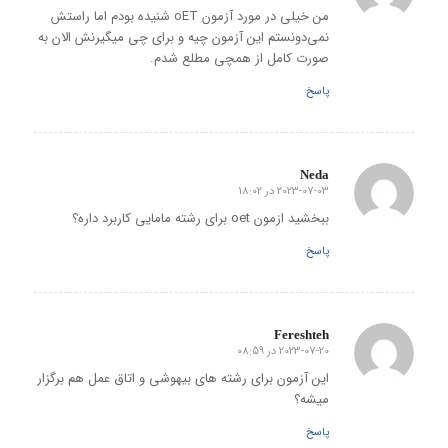
من خیلی در مورد آزمون oET شنیده بودم اما راستش
نمی‌دونستم این آزمون چیه و برای چی میگیرنش الان به
صورت کامل از همچی مطلع شدم.
پاسخ
Neda
2023-07-03 در 18:02
گفته:
ببخشید ازمون oet برای رشته مامایی کاربرد داره؟
پاسخ
Fereshteh
2023-07-20 در 08:59
گفته:
این آزمون برای رشته های بیهوشی و اتاق عمل هم برگزار
میشه؟
پاسخ