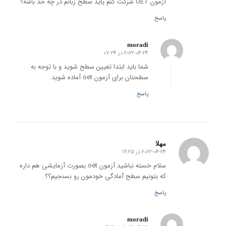
آزمون OET شرکت کنم یاید سطح زبانم در چه حد باشه؟
پاسخ
moradi
2022-04-24 در 07:24
گفته:
شما باید ابتدا تعیین سطح شوید و با توجه به
سطحتان برای آزمون oet آماده شوید.
پاسخ
مهلا
2022-04-24 در 19:25
گفته:
سلام خسته نباشید آزمون oet بصورت آزمایشی هم داره
که بتونیم سطح آمادگی خودمون رو بسنجیم؟؟
پاسخ
moradi