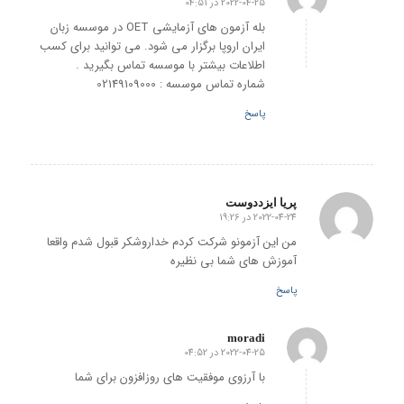
2022-04-25 در 04:51
گفته:
بله آزمون های آزمایشی OET در موسسه زبان
ایران اروپا برگزار می شود. می توانید برای کسب
اطلاعات بیشتر با موسسه تماس بگیرید .
شماره تماس موسسه : 02149109000
پاسخ
پریا ایزددوست
2022-04-24 در 19:26
گفته:
من این آزمونو شرکت کردم خداروشکر قبول شدم واقعا
آموزش های شما بی نظیره
پاسخ
moradi
2022-04-25 در 04:52
گفته:
با آرزوی موفقیت های روزافزون برای شما