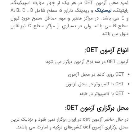
نمره دهی آزمون OET در هر یک از چهار مهارت اسپیکینگ،
رایتینگ،
لیسنینگ
و ریدینگ دارای 5 سطح شامل A، B، C ، D
و E می باشد. در مراکز معتبر و مهم حداقل سطح مورد قبول
سطح B می باشد ولی در بسیاری از مراکز سطح C نیز قابل
قبول می باشد.
انواع آزمون OET:
آزمون OET در سه نوع آزمون برگزار می شود:
OET روی کاغذ در محل آزمون
OET با کامپیوتر در محل آزمون
OET با کامپیوتر در خانه
محل برگزاری آزمون OET:
در حال حاضر آزمون oet در ایران برگزار نمی شود و نزدیک ترین
محل برگزاری آزمون oet کشورهای ترکیه و امارات می باشند.