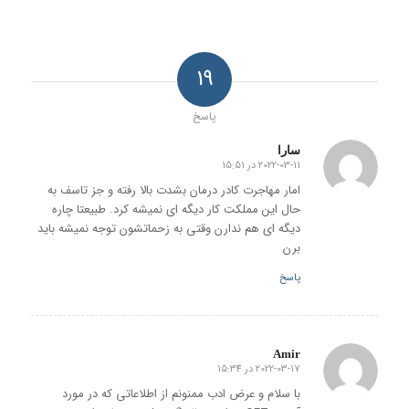
19
پاسخ
سارا
2022-03-11 در 15:51
گفته:
امار مهاجرت کادر درمان بشدت بالا رفته و جز تاسف به
حال این مملکت کار دیگه ای نمیشه کرد. طبیعتا چاره
دیگه ای هم ندارن وقتی به زحماتشون توجه نمیشه باید
برن
پاسخ
Amir
2022-03-17 در 15:34
گفته:
با سلام و عرض ادب ممنونم از اطلاعاتی که در مورد