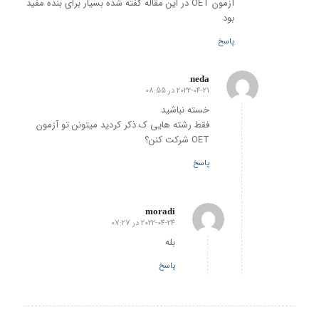
آزمون OET در این مقاله گفته شده بسیار برای بنده مفید
بود
پاسخ
neda
2022-04-21 در 08:55
گفته:
خسته نباشید
فقط رشته هایی ک ذکر کردید میتونن تو آزمون
OET شرکت کنن؟
پاسخ
moradi
2022-04-24 در 07:27
گفته:
بله
پاسخ