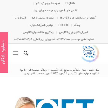
English
نحوه مشاوره و ثبت نام
کلاس های آنلاین زبان موسسه ایران اروپا
آموزش برای سازمان ها و ارگان ها
خدمات منحصر به فرد
ارتباط با ما
وبلاگ
File Box
بهترین آموزشگاه زبان
آموزش آنلاین زبان انگلیسی
یادگیری مکالمه زبان انگلیسی
شماره تماس موسسه : 02149109000 دانشجویان بین الملل : 5965-822-201 1+
مشاوره رایگان
مکان شما:
خانه
/
یادگیری سریع زبان انگلیسی – وبلاگ موسسه ایران اروپا
/
تقویت مهارت‌های انگلیسی
/
آزمون OET آزمون تخصصی کادر درمان