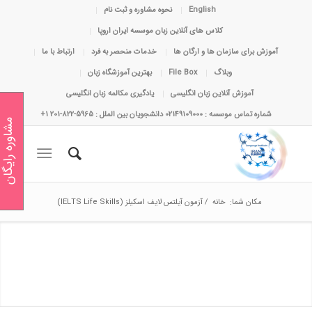
English
نحوه مشاوره و ثبت نام
کلاس های آنلاین زبان موسسه ایران اروپا
آموزش برای سازمان ها و ارگان ها
خدمات منحصر به فرد
ارتباط با ما
وبلاگ
File Box
بهترین آموزشگاه زبان
آموزش آنلاین زبان انگلیسی
یادگیری مکالمه زبان انگلیسی
شماره تماس موسسه : 02149109000 دانشجویان بین الملل : 5965-822-201 1+
مشاوره رایگان
مکان شما:
خانه
/
آزمون آیلتس لایف اسکیلز (IELTS Life Skills)