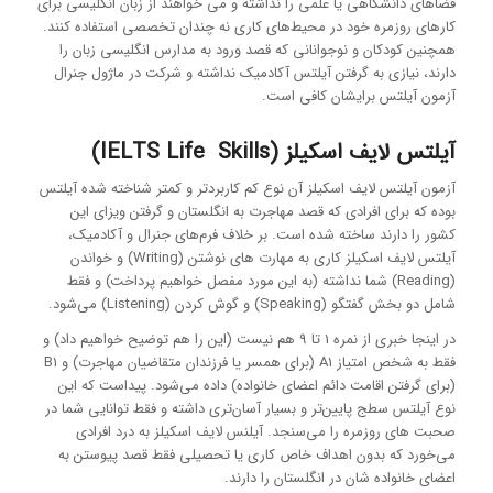
فضاهای دانشگاهی یا علمی را نداشته و می خواهند از زبان انگلیسی برای
کارهای روزمره خود در محیط‌های کاری نه چندان تخصصی استفاده کنند.
همچنین کودکان و نوجوانانی که قصد ورود به مدارس انگلیسی زبان را
دارند، نیازی به گرفتن آیلتس آکادمیک نداشته و شرکت در ماژول جنرال
آزمون آیلتس برایشان کافی است.
آیلتس لایف اسکیلز (IELTS Life Skills)
آزمون آیلتس لایف اسکیلز آن نوع کم کاربردتر و کمتر شناخته شده آیلتس
بوده که برای افرادی که قصد مهاجرت به انگلستان و گرفتن ویزای این
کشور را دارند ساخته شده است. بر خلاف فرم‌های جنرال و آکادمیک،
آیلتس لایف اسکیلز کاری به مهارت های نوشتن (Writing) و خواندن
(Reading) شما نداشته (به این مورد مفصل خواهیم پرداخت) و فقط
شامل دو بخش گفتگو (Speaking) و گوش کردن (Listening) می‌شود.
در اینجا خبری از نمره 1 تا 9 هم نیست (این را هم توضیح خواهیم داد) و
فقط به شخص امتیاز A1 (برای همسر یا فرزندان متقاضیان مهاجرت) و B1
(برای گرفتن اقامت دائم اعضای خانواده) داده می‌شود. پیداست که این
نوع آیلتس سطج پایین‌تر و بسیار آسان‌تری داشته و فقط توانایی شما در
صحبت های روزمره را می‌سنجد. آیلنس لایف اسکیلز به درد افرادی
می‌خورد که بدون اهداف خاص کاری یا تحصیلی فقط قصد پیوستن به
اعضای خانواده شان در انگلستان را دارند.