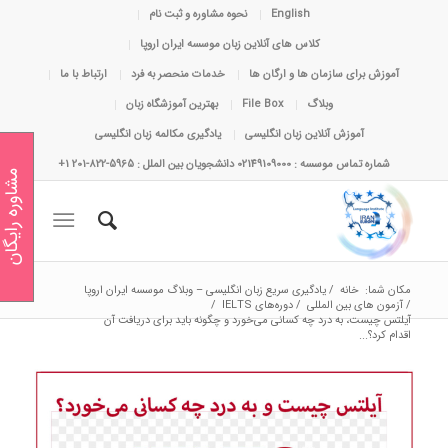
English
نحوه مشاوره و ثبت نام
کلاس های آنلاین زبان موسسه ایران اروپا
آموزش برای سازمان ها و ارگان ها
خدمات منحصر به فرد
ارتباط با ما
وبلاگ
File Box
بهترین آموزشگاه زبان
آموزش آنلاین زبان انگلیسی
یادگیری مکالمه زبان انگلیسی
شماره تماس موسسه : 02149109000 دانشجویان بین الملل : 5965-822-201 1+
مشاوره رایگان
مکان شما:
خانه
/
یادگیری سریع زبان انگلیسی – وبلاگ موسسه ایران اروپا
/
آزمون های بین المللی
/
دوره‌های IELTS
/
آیلتس چیست، به درد چه کسانی می‌خورد و چگونه باید برای دریافت آن
اقدام کرد؟...