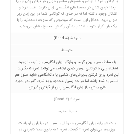
با گرفتن نمره 6 آیلتس، همچنان شانس خوبی در گرفتن پذیرش یا
پیدا کردن شغل در محیط‌های انگلیسی زبان دارید. طبعا ایراد و
اشکال وجود داشته اما نه در حدی که توانایی شما در این زبان زیر
سوال برود. حداقل این است که موضوعی که متوجه نشده‌اید را با
یک بار تکرار متوجه شده و به آن واکنش صحیح نشان می‌دهید.
نمره 5 (Band 5)
متوسط
با تسلط نسبی روی گرامر و واژگان زبان انگلیسی و البته با وجود
اشتباه ولی با توانایی برقرار کردن ارتباط، می‌توانید نمره 5 بگیرید.
این نمره برای گرفتن پذیرش‌های شغلی یا دانشگاهی شاید هنوز هم
شانس داشته باشد اما در حد بسیار محدود و به شرط گذراندن دوره
های پیش نیاز زبان انگلیسی پس از گرفتن پذیرش.
نمره 4 (Band 4)
نسبتا ضعیف
با دانش پایه زبان انگلیسی و توانایی نسبی در برقراری ارتباطات
روزمره، می‌توان نمره 4 گرفت. نمره 4 به پایین عملا کاربردی در