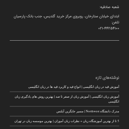
شعبه صادقیه:
ابتدای خیابان ستارخان، روبروی مرکز خرید گلدیس، جنب بانک پارسیان
تلفن:
021-44254100
نوشته‌های تازه
آموزش قید در زبان انگلیسی | انواع قید و کاربرد قید ها در زبان انگلیسی
آموزش زبان انگلیسی | آموزش زبان از صفر تا صد | بهترین روش های یادگیری زبان
انگلیسی
مدرک دانشگاه Northwest | مسیر جایگزین آیلتس
5 تا از بهترین آموزشگاه زبان + نظرات زبان آموزان | بهترین موسسه زبان در تهران