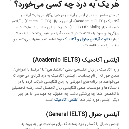
هر یک به درد چه کسی می‌خورد؟
در حال حاضر، سه نوع آزمون آیلتس در دنیا برگزار می‌شود: آیلتس
آکادمیک (Academic IELTS)، آیلتس جنرال (General IELTS) و آیلتس
لایف اسکیلز (IELTS Life Skills). هر یک از این سه مورد تفاوت ها و
ویژگی‌های خود را داشته که در ادامه به آنها خواهیم پرداخت. البته قبلا
درباره
تفاوت آیلتس جنرال و آکادمیک
نوشته‌ایم که پیشنهاد می‌کنیم این
مطلب را هم مطالعه کنید.
آیلتس آکادمیک (Academic IELTS)
واژه آکادمیک در زبان انگلیسی یعنی “دانشگاهی” یا “مرتبط با آموزش”.
همان طور که از نام پیداست، آیلتس آکادمیک به درد افرادی می‌خورد که
می‌خواهند در برنامه‌های آموزشی به زبان انگلیسی شرکت کرده یا در
دانشگاه‌ها و موسسات علمی انگلیسی زبان تحصیل کنند. رشته تحصیلی
یا تخصص شما چه پزشکی باشد، چه حقوق، چه مهندسی یا هر چیز
دیگر، آیلتس مورد نیاز شما
آیلتس آکادمیک
است.
آیلتس جنرال (General IELTS)
آیلتس جنرال را کسانی باید بدهند که برای مهاجرت نیاز به ورود به