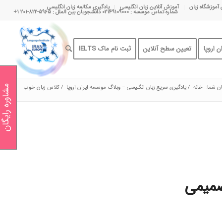
 آموزشگاه زبان
آموزش آنلاین زبان انگلیسی
یادگیری مکالمه زبان انگلیسی
شماره تماس موسسه : 02149109000 دانشجویان بین الملل : 5965-822-201 1+
 اروپا
تعیین سطح آنلاین
ثبت نام ماک IELTS
ن شما:
خانه
/
یادگیری سریع زبان انگلیسی – وبلاگ موسسه ایران اروپا
/
کلاس زبان خوب
مشاوره رایگان
صمیمی