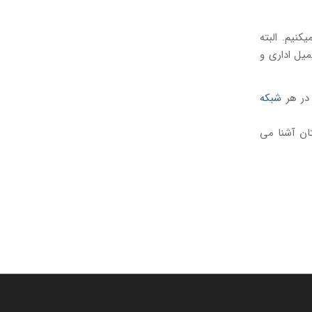
نیم. البته
یل اداری و
 در هر
شبکه
ان آشنا می‌