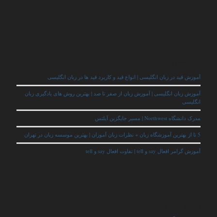
نوشته‌های تازه
آموزش قید در زبان انگلیسی | انواع قید و کاربرد قید ها در زبان انگلیسی
آموزش زبان انگلیسی | آموزش زبان از صفر تا صد | بهترین روش های یادگیری زبان
انگلیسی
مدرک دانشگاه Northwest | مسیر جایگزین آیلتس
5 تا از بهترین آموزشگاه زبان + نظرات زبان آموزان | بهترین موسسه زبان در تهران
آموزش گرامر افعال say و tell | تفاوت افعال say و tell
کلمات کلیدی