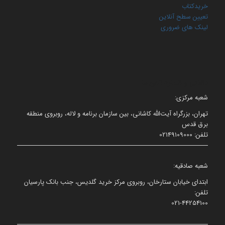
خریدکتاب
تعیین سطح آنلاین
لینک های ضروری
نشانی و شماره تلفن ما
شعبه مرکزی:
تهران، بزرگراه آیت‌الله کاشانی، بین سازمان برنامه و لاله، روبروی منطقه
برق قدس
تلفن: 02149109000
شعبه صادقیه:
ابتدای خیابان ستارخان، روبروی مرکز خرید گلدیس، جنب بانک پارسیان
تلفن:
021-44254100