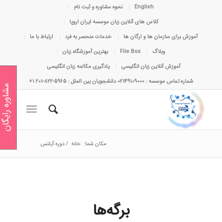
English
نحوه مشاوره و ثبت نام
کلاس های آنلاین زبان موسسه ایران اروپا
آموزش برای سازمان ها و ارگان ها
خدمات منحصر به فرد
ارتباط با ما
وبلاگ
File Box
بهترین آموزشگاه زبان
آموزش آنلاین زبان انگلیسی
یادگیری مکالمه زبان انگلیسی
شماره تماس موسسه : 02149109000 دانشجویان بین الملل : 5965-822-201 1+
مشاوره رایگان
مکان شما:
خانه
/
دوره آیلتس
برگه‌ها