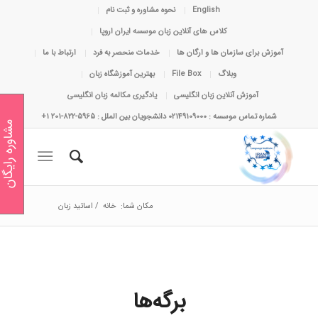
English
نحوه مشاوره و ثبت نام
کلاس های آنلاین زبان موسسه ایران اروپا
آموزش برای سازمان ها و ارگان ها
خدمات منحصر به فرد
ارتباط با ما
وبلاگ
File Box
بهترین آموزشگاه زبان
آموزش آنلاین زبان انگلیسی
یادگیری مکالمه زبان انگلیسی
شماره تماس موسسه : 02149109000 دانشجویان بین الملل : 5965-822-201 1+
مشاوره رایگان
مکان شما:
خانه
/
اساتید زبان
برگه‌ها