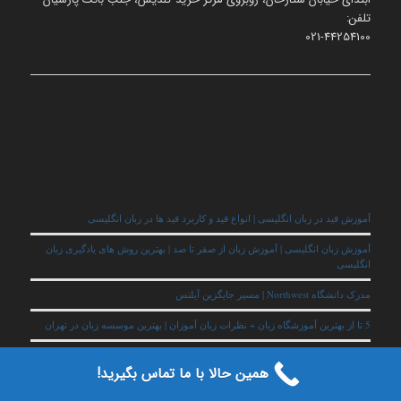
تلفن:
021-44254100
نوشته‌های تازه
آموزش قید در زبان انگلیسی | انواع قید و کاربرد قید ها در زبان انگلیسی
آموزش زبان انگلیسی | آموزش زبان از صفر تا صد | بهترین روش های یادگیری زبان
انگلیسی
مدرک دانشگاه Northwest | مسیر جایگزین آیلتس
5 تا از بهترین آموزشگاه زبان + نظرات زبان آموزان | بهترین موسسه زبان در تهران
آموزش گرامر افعال say و tell | تفاوت افعال say و tell
همین حالا با ما تماس بگیرید!