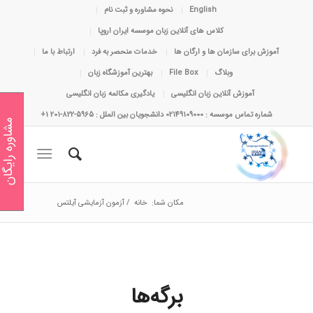
English
نحوه مشاوره و ثبت نام
کلاس های آنلاین زبان موسسه ایران اروپا
آموزش برای سازمان ها و ارگان ها
خدمات منحصر به فرد
ارتباط با ما
وبلاگ
File Box
بهترین آموزشگاه زبان
آموزش آنلاین زبان انگلیسی
یادگیری مکالمه زبان انگلیسی
شماره تماس موسسه : 02149109000 دانشجویان بین الملل : 5965-822-201 1+
مشاوره رایگان
مکان شما:
خانه
/
آزمون آزمایشی آیلتس
برگه‌ها