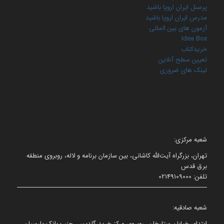
پرسنل ایران اروپا باشید
مدرس ایران اروپا باشید
آزمون های بین المللی
Idea Box
خریدکتاب
تعیین سطح آنلاین
لینک های ضروری
نشانی و شماره تلفن ما
شعبه مرکزی:
تهران، بزرگراه آیت‌الله کاشانی، بین سازمان برنامه و لاله، روبروی منطقه
برق قدس
تلفن: 02149109000
شعبه صادقیه:
ابتدای خیابان ستارخان، روبروی مرکز خرید گلدیس، جنب بانک پارسیان