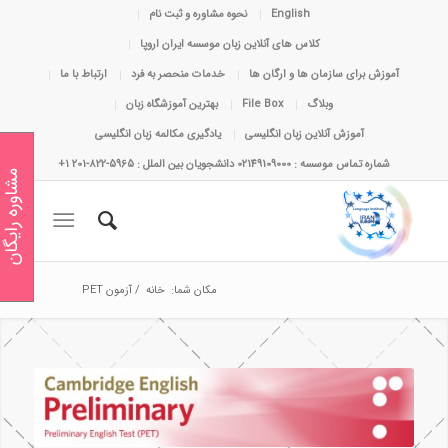
English
نحوه مشاوره و ثبت نام
کلاس های آنلاین زبان موسسه ایران اروپا
آموزش برای سازمان ها و ارگان ها
خدمات منحصر به فرد
ارتباط با ما
وبلاگ
File Box
بهترین آموزشگاه زبان
آموزش آنلاین زبان انگلیسی
یادگیری مکالمه زبان انگلیسی
شماره تماس موسسه : 02149109000 دانشجویان بین الملل : 5965-822-201 1+
مشاوره رایگان
مکان شما:
خانه
/
آزمون PET