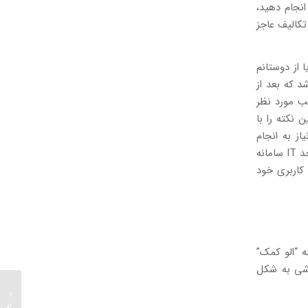
نجام دهید،
تکالیف عاجز
 از دوستانم
د که بعد از
ب مورد نظر
 نکته را با
از به انجام
کارهای فوق که وقت گیر هستند ندارند. تیم تخصصی پشتیبانی آموزشی ما با کمک واحد IT سامانه
 کاربری خود
ه “الو کمک”
زشی به شکل
اشتباها