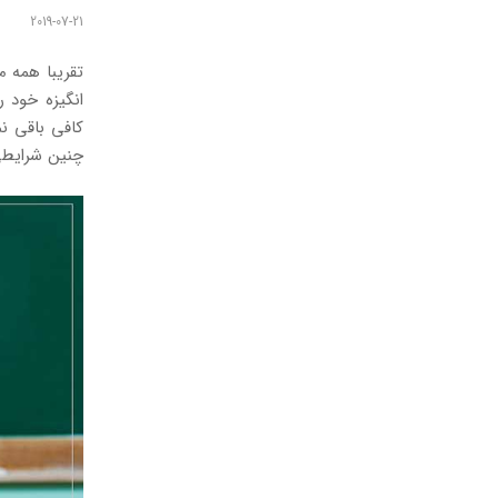
2019-07-21
تقریبا همه 
انگیزه خود 
کافی باقی ن
چنین شرایط