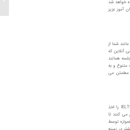
ه خواهد شد
ها
ن آموز عزیز
انند شما از
ی آنلاین که
یک جلسه همانند
 متنوع و به
ن مطمئن می
فرض کنید که شما قصد مهاجرت دارید و می بایست در مدت زمان معینی مدرک IELTS را اخذ
 می کنند تا
مواره توسط
ر در زمینه