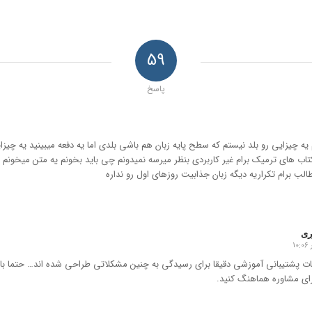
59
پاسخ
ه چیزایی رو بلد نیستم که سطح پایه زبان هم باشی بلدی اما یه دفعه میبینید یه چیز
کتاب های ترمیک برام غیر کاربردی بنظر میرسه نمیدونم چی باید بخونم یه متن میخونم
لب برام تکراریه دیگه زبان جذابیت روزهای اول رو نداره
ری
ت پشتیبانی آموزشی دقیقا برای رسیدگی به چنین مشکلاتی طراحی شده اند… حتما با
رای مشاوره هماهنگ کنید.