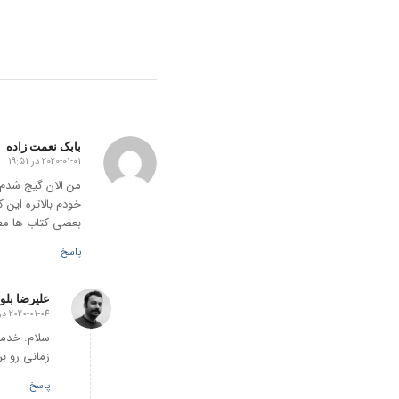
بابک نعمت زاده
2020-01-01 در 19:51
گفته:
من الان گیج شدم ی
خودم بالاتره این 
بعضی کتاب ها مطا
پاسخ
علیرضا بلو
2020-01-04 در 10:06
گفته:
سلام. خدما
زمانی رو ب
پاسخ