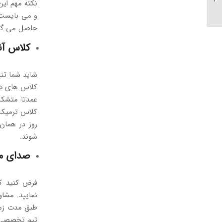
نکته مهم ای
آموزش زبان انگلیسی...
و می بایست آ
حاصل می گر
کلاس آن
شاید شما تنه
کلاس های دیگ
کلاس ترمیک ت
روز در همان
شوند.
صدای م
نمایید. مشاو
طبق مدت زما
تیم تخصصی پ