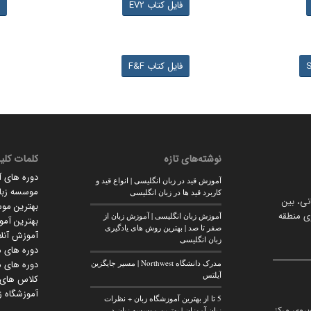
فایل کتاب EV2
فایل کتاب F&F
نوشته‌های تازه
کلمات کلی
دوره های 
آموزش قید در زبان انگلیسی | انواع قید و
موسسه زبان
کاربرد قید ها در زبان انگلیسی
انی، بین
بهترین مو
وی منطقه
آموزش زبان انگلیسی | آموزش زبان از
بهترین آمو
صفر تا صد | بهترین روش های یادگیری
آموزش آنلا
زبان انگلیسی
دوره های م
مدرک دانشگاه Northwest | مسیر جایگزین
دوره های م
آیلتس
کلاس های آ
آموزشگاه زب
5 تا از بهترین آموزشگاه زبان + نظرات
بروی مرکز
زبان آموزان | بهترین موسسه زبان در