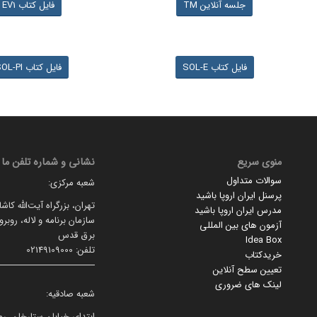
جلسه آنلاین TM
فایل کتاب EV1
فایل کتاب SOL-E
فایل کتاب SOL-PI
منوی سریع
نشانی و شماره تلفن ما
سوالات متداول
شعبه مرکزی:
پرسنل ایران اروپا باشید
تهران، بزرگراه آیت‌الله کاش
مدرس ایران اروپا باشید
سازمان برنامه و لاله، روبر
آزمون های بین المللی
برق قدس
Idea Box
تلفن: 02149109000
خریدکتاب
تعیین سطح آنلاین
لینک های ضروری
شعبه صادقیه:
ابتدای خیابان ستارخان، رو