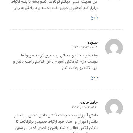
من همیشه سعی میکنم توکلاسا اکتیو باشم با بقیه ارتباط
برقرار کنم اینطوری خیلی لذت بخشه برام یادگیریه زبان
پاسخ
ستوده
2022-05-18 در 12:23
گفته:
چقد خوبه ک این مسائل رو مطرح کردید من واقعا
دوست دارم ک دانش آموزام داخل کلاسم راحت باشن و
این نکات رو رعایت کنن
پاسخ
حامد عابدی
2022-05-21 در 19:43
گفته:
دانش آموزان باید خجالت نکشن داخل کلاس و با سایر
دانش آموزان و استاد خود ارتباط صمیمی برقرارکنند تا
بتونن کلاس فعالی داشته باشن و فضای کلاس براشون