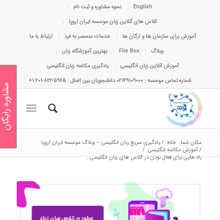
English
نحوه مشاوره و ثبت نام
کلاس های آنلاین زبان موسسه ایران اروپا
آموزش برای سازمان ها و ارگان ها
خدمات منحصر به فرد
ارتباط با ما
وبلاگ
File Box
بهترین آموزشگاه زبان
آموزش آنلاین زبان انگلیسی
یادگیری مکالمه زبان انگلیسی
شماره تماس موسسه : 02149109000 دانشجویان بین الملل : 5965-822-201 1+
مشاوره رایگان
مکان شما:
خانه
/
یادگیری سریع زبان انگلیسی – وبلاگ موسسه ایران اروپا
/
آموزش مکالمه انگلیسی
/
راه هایی برای فعال بودن در کلاس های زبان انگلیسی...