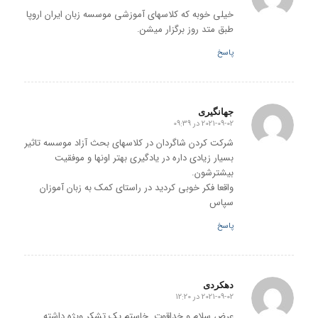
خیلی خوبه که کلاسهای آموزشی موسسه زبان ایران اروپا
طبق متد روز برگزار میشن.
پاسخ
جهانگیری
2021-09-02 در 09:39
گفته:
شرکت کردن شاگردان در کلاسهای بحث آزاد موسسه تاثیر
بسیار زیادی داره در یادگیری بهتر اونها و موفقیت
بیشترشون.
واقعا فکر خوبی کردید در راستای کمک به زبان آموزان
سپاس
پاسخ
دهکردی
2021-09-02 در 12:20
گفته:
عرض سلام و خداقوت. خاستم یک تشکر ویژه داشته