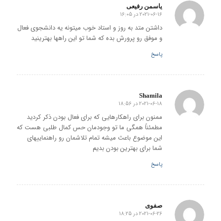
یاسمن رفیعی
2021-06-16 در 16:05
گفته:
داشتن متد به روز و استاد خوب میتونه یه دانشجوی فعال
و موفق رو پرورش بده که شما تو این راهها بهترینید
پاسخ
Shamila
2021-06-18 در 18:56
گفته:
ممنون برای راهکارهایی که برای فعال بودن ذکر کردید
مطمئناً همگی ما تو وجودمان حس کمال طلبی هست که
این موضوع باعث میشه تمام تلاشمان رو راهنماییهای
شما برای بهترین بودن بدیم
پاسخ
صفوی
2021-06-26 در 18:25
گفته: