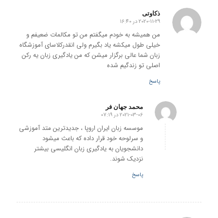
ذکاوتی
2020-11-29 در 16:40
گفته:
من همیشه به خودم میگفتم من تو مکالمات ضعیفم و
خیلی طول میکشه یاد بگیرم ولی انقدرکلاسای آموزشگاه
زبان شما عالی برگزار میشن که من یادگیری زبان یه رکن
اصلی تو زندگیم شده
پاسخ
محمد جهان فر
2021-03-06 در 07:19
گفته:
موسسه زبان ایران اروپا ، جدیدترین متد آموزشی
و سرلوحه خود قرار داده که باعث میشود
دانشجویان به یادگیری زبان انگلیسی بیشتر
نزدیک شوند.
پاسخ