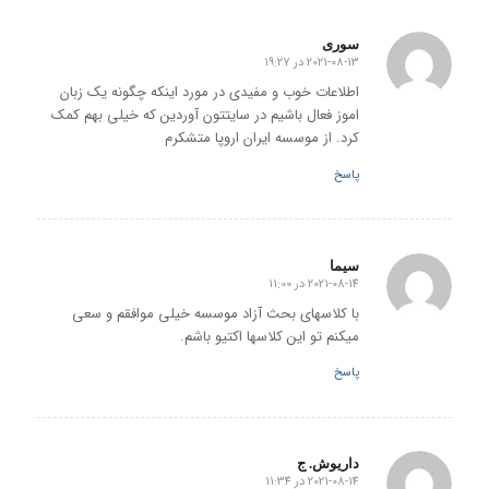
سوری
2021-08-13 در 19:27
گفته:
اطلاعات خوب و مفیدی در مورد اینکه چگونه یک زبان
اموز فعال باشیم در سایتتون آوردین که خیلی بهم کمک
کرد. از موسسه ایران اروپا متشکرم
پاسخ
سیما
2021-08-14 در 11:00
گفته:
با کلاسهای بحث آزاد موسسه خیلی موافقم و سعی
میکنم تو این کلاسها اکتیو باشم.
پاسخ
داریوش. ج
2021-08-14 در 11:34
گفته: