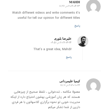
MAHDI
2019-04-23 در 11:27
گفته:
Watch different videos and write comments it’s
useful for tell our opinion for different titles.
پاسخ
علیرضا بلوری
2019-04-24 در 09:51
گفته:
!That’s a great idea, Mahdi
پاسخ
کیمیا علیمردانی
2020-10-22 در 18:11
گفته:
معمولا مکالمه ، تندخوانی ، تلفظ صحیح از چیزهایی
هستند که هر زبان آموزشی بهشون احتیاج داره از اینکه
مدیریت خوبی تو نحوه برگزاری کلاسهاتون با هر فردی
دارین از شما تشکر میکنم