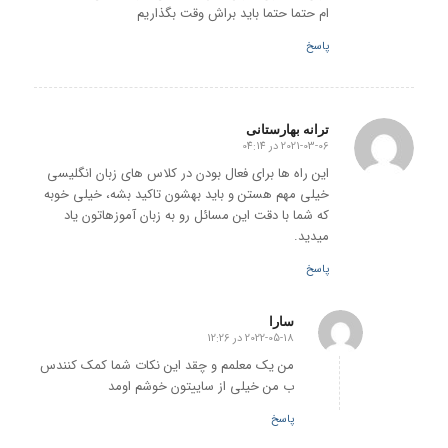
ام حتما حتما باید براش وقت بگذاریم
پاسخ
ترانه بهارستانی
2021-03-06 در 04:14
گفته:
این راه ها برای فعال بودن در کلاس های زبان انگلیسی
خیلی مهم هستن و باید بهشون تاکید بشه، خیلی خوبه
که شما با دقت این مسائل رو به زبان آموزهاتون یاد
میدید.
پاسخ
سارا
2022-05-18 در 12:26
گفته:
من یک معلمم و چقد این نکات شما کمک کنندس
ب من خیلی از ساییتون خوشم اومد
پاسخ