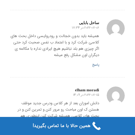
ساحل بابایی
2022-07-06 در 17:34
گفته:
همیشه باید بدون خجالت و رودروایسی داخل بحث های
کلاسی شرکت کرد و با اعتماد ب نفس صحبت کرد حتی
اگر چیزی هم بلد نباشیم هیچ ایرادی نداره با مکالمه ی
دیگران اون مشکل رفع میشه
پاسخ
elham moradi
2022-07-15 در 14:09
گفته:
دانش اموزان بعد از هر کلاس ودرس جدید موظف
هستن ک اون مباحث رو مرور کنن و تمرین کنن و در
بحث های کلاسی همیشه شرکت کنن‌ اینطوری هم
میتونن دانش اموز فعالی باشن هم میتونن ب تسریع
همین حالا با ما تماس بگیرید!
یادگیری خودشون کمک کنن