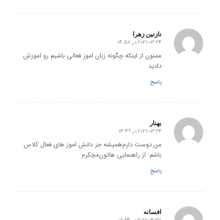
نازنین زهرا
2021-03-24 در 04:58
گفته:
ممنون از اینکه چگونه زبان اموز فعالی باشیم رو اموزش
دادید
پاسخ
بهنار
2021-03-24 در 13:49
گفته:
من دوست دارم‌همیشه جز دانش اموز های فعال کلاس
باشم. از راهنمایی هاتون‌مچکرم
پاسخ
افسانه