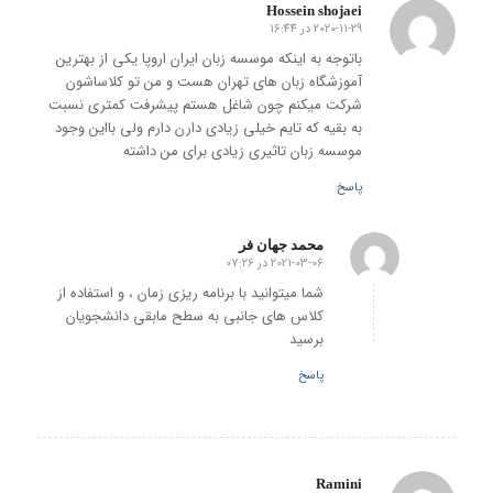
Hossein shojaei
2020-11-29 در 16:44
گفته:
باتوجه به اینکه موسسه زبان ایران اروپا یکی از بهترین
آموزشگاه زبان های تهران هست و من تو کلاساشون
شرکت میکنم چون شاغل هستم پیشرفت کمتری نسبت
به بقیه که تایم خیلی زیادی دارن دارم ولی بااین وجود
موسسه زبان تاثیری زیادی برای من داشته
پاسخ
محمد جهان فر
2021-03-06 در 07:26
گفته:
شما میتوانید با برنامه ریزی زمان ، و استفاده از
کلاس های جانبی به سطح مابقی دانشجویان
برسید
پاسخ
Ramini