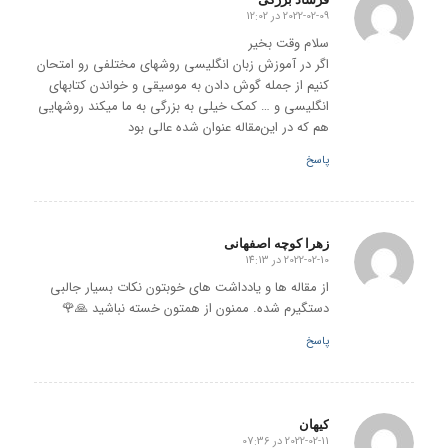
2022-02-09 در 12:02
گفته:
سلام وقت بخیر
اگر در آموزش زبان انگلیسی روشهای مختلفی رو امتحان
کنیم از جمله گوش دادن به موسیقی و خواندن کتابهای
انگلیسی و … کمک خیلی به بزرگی به ما میکند روشهایی
هم که در این‌مقاله عنوان شده عالی بود
پاسخ
زهرا کوچه اصفهانی
2022-02-10 در 14:13
گفته:
از مقاله ها و یادداشت های خوبتون نکات بسیار جالبی
دستگیرم شده. ممنون از همتون خسته نباشید 🙏🌹
پاسخ
کیهان
2022-02-11 در 07:36
گفته: