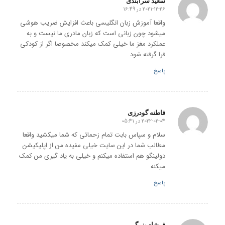
سعید سرابندی
2021-12-26 در 16:49
گفته:
واقعا آموزش زبان انگلیسی باعث افزایش ضریب هوشی
میشود چون زبانی است که زبان مادری ما نیست و به
عملکرد مغز ما خیلی کمک میکند مخصوصا اگر از کودکی
فرا گرفته شود
پاسخ
فاطنه گودرزی
2022-02-04 در 05:41
گفته:
سلام و سپاس بابت تمام زحماتی که شما میکشید واقعا
مطالب شما در این سایت خیلی مفیده من از اپلیکیشن
دولینگو هم استفاده میکنم و خیلی به یاد گیری من کمک
میکنه
پاسخ
فرشاد بزرگی