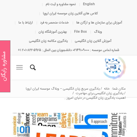
English
نحوه مشاوره و ثبت نام
کلاس های آنلاین زبان موسسه ایران اروپا
آموزش برای سازمان ها و ارگان ها
خدمات منحصر به فرد
ارتباط با ما
وبلاگ
File Box
بهترین آموزشگاه زبان
آموزش آنلاین زبان انگلیسی
یادگیری مکالمه زبان انگلیسی
شماره تماس موسسه : 02149109000 دانشجویان بین الملل : 5965-822-201 1+
مشاوره رایگان
مکان شما:
خانه
/
یادگیری سریع زبان انگلیسی – وبلاگ موسسه ایران اروپا
/
یادگیری زبان انگلیسی برای مهاجرت
/
اهمیت یادگیری زبان انگلیسی در دنیای امروز...