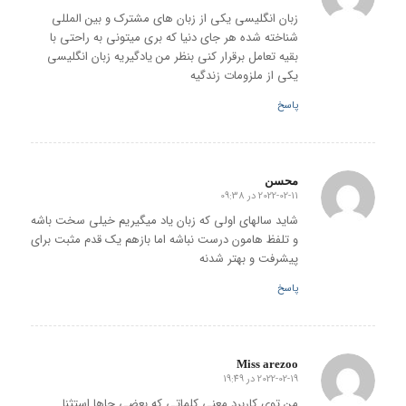
زبان انگلیسی یکی از زبان های مشترک و بین المللی
شناخته شده هر جای دنیا که بری میتونی به راحتی با
بقیه تعامل برقرار کنی بنظر من یادگیریه زبان انگلیسی
یکی از ملزومات زندگیه
پاسخ
محسن
2022-02-11 در 09:38
گفته:
شاید سالهای اولی که زبان یاد میگیریم خیلی سخت باشه
و تلفظ هامون درست نباشه اما بازهم یک قدم مثبت برای
پیشرفت و بهتر شدنه
پاسخ
Miss arezoo
2022-02-19 در 19:49
گفته:
من توی کاربرد معنی کلماتی که بعضی جاها استثنا