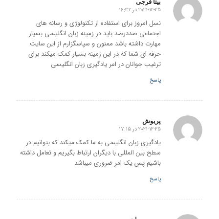
بیتا فرجی
2021-12-25 در 16:32
گفته:
نسل امروز برای استفاده از تکنولوژی و رسانه های
اجتماعی صددرصد باید در زمینه زبان انگلیسی بسیار
مهارت داشته باشد ممنون و سپاسگزارم از این سایت
حرفه ای شما که در این زمینه بسیار کمک میکند برای
ترغیب جوانان در امر یادگیری زبان انگلیسی
پاسخ
پریوش
2021-12-25 در 17:15
گفته:
یادگیری زبان انگلیسی به ما کمک میکند که بتوانیم در
سطح بین المللی با دیگران ارتباط بگیریم و تعامل داشته
باشیم پس یک امر ضروری میباشد
پاسخ