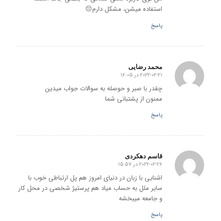
استفاده میشن، مشکل دارم😔
پاسخ
محمد رضایی
2022-02-21 در 16:05
گفته:
چقدر با صبر و حوصله به سوالات جواب میدین
ممنون از پشتبانی شما
پاسخ
قاسم دهکردی
2022-02-26 در 15:57
گفته:
اشنایی با زبان در دنیای امروز هم پل ارتباطی خوب با
سایر ملل به حساب میاد هم پرستیژ شخصی در محل کار
و جامعه میبخشه
پاسخ