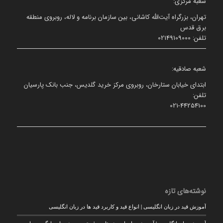
شعبه مرکزی:
تهران، بزرگراه آیت‌الله کاشانی، بین سازمان برنامه و لاله، روبروی منطقه
برق قدس
تلفن: 02149109000
شعبه صادقیه:
ابتدای خیابان ستارخان، روبروی مرکز خرید گلدیس، جنب بانک پارسیان
تلفن:
021-44254100
نوشته‌های تازه
آموزش قید در زبان انگلیسی | انواع قید و کاربرد قید ها در زبان انگلیسی