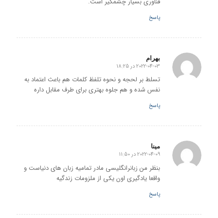
فناوری بسیار چشمگیر است.
پاسخ
بهرام
2022-04-03 در 18:25
گفته:
تسلط بر لحجه و نحوه تلفظ کلمات هم باعث اعتماد به
نفس شده و هم جلوه بهتری برای طرف مقابل داره
پاسخ
مینا
2022-04-09 در 11:50
گفته:
بنظر من زبانرانگلیسی مادر تمامیه زبان های دنیاست و
واقعا یادگیری اون یکی از ملزومات زندگیه
پاسخ