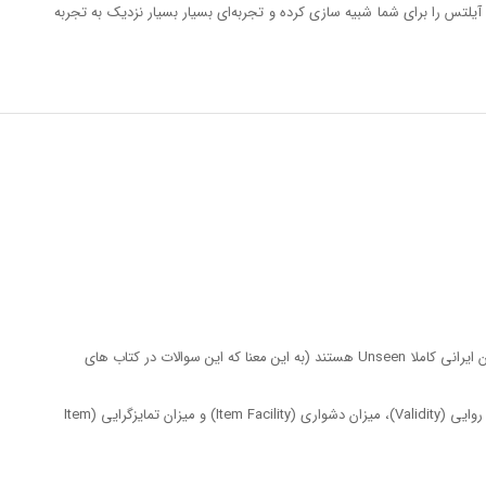
لتس را برای شما شبیه سازی کرده و تجربه‌ای بسیار بسیار نزدیک به تجربه
از معتبرترین سایت های اروپایی خریداری شده و برای داوطلبان ایرانی کاملا Unseen هستند (به این معنا که این سوالات در کتاب های
پس از خریداری، این سوالات بر روی یک جامعه آماری 147 نفره مورد پایلت قرار گرفته‌اند و مولفه‌های روانسنجی آنها (Psychometrics) از قبیل پایایی (Reliability)، روایی (Validity)، میزان دشواری (Item Facility) و میزان تمایزگرایی (Item