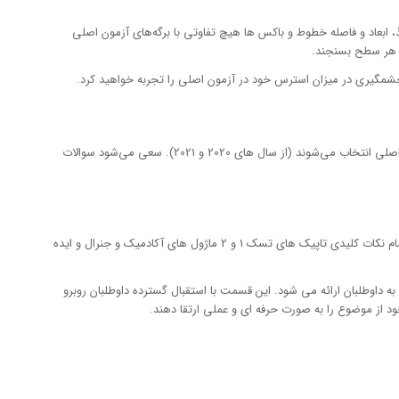
ند و از لحاظ رنگ، جنس کاغذ، ابعاد و فاصله خطوط و باکس ها هیچ تفاوتی با برگه‌های آزمون اصلی
ر هر سطح بسنجند.
شمگیری در میزان استرس خود در آزمون اصلی را تجربه خواهید کرد.
(هم در ماژول آکادمیک و هم در ماژول جنرال) از سوالات دوره های پیشین آزمون اصلی انتخاب می‌شوند (از سال های 2020 و 2021). سعی می‌شود سوالات
بر خلاف آزمون های ماک سایر موسسات، ماک ایران اروپا در انتهای بخش رایتینگ به پایان نمی‌رسد، بلکه پس از جمع آوری برگه های رایتنگ و اعلام پایان آزمون، تمام نکات کلیدی تاپیک های تسک 1 و 2 ماژول های آکادمیک و جنرال و ایده
گی ایده ها و شکل دادن قالب کلی نگارش به داوطلبان ارائه می شود. این قسمت با استقبال گسترده داوطلبان روبرو
د از موضوع را به صورت حرفه ای و عملی ارتقا دهند.