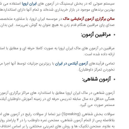
سیستم صوتی که در بخش لیسنینگ در آزمون های
ایران اروپا
استفاده می شود
بهترین برندهای موجود در بازار خریداری شده‌اند و تمام آنها دارای استاند
سالن برگزاری آزمون آزمایشی ماک
در موسسه ایران اروپا، با مشاوره متخصص
صدای پای مراقبین هنگام قدم زدن به هیچ عنوان به گوش نمی‌رسد. این بدان 
مراقبین آزمون:
مراقبین در آزمون های ماک ایران اروپا به صورت کاملا حرفه ای و مطابق با ا
ارائه داده شده است.
تمامی فرآیندهای
آزمون آیلتس در ایران
با ریزترین جزئیات توسط آنها اجرا 
نخوردن تمرکز داوطلبان).
آزمون شفاهی:
آزمون شفاهی در ماک ایران اروپا مطابق با استاندارد های مراکز برگزاری آزم
همگی حداقل ده سال سابقه تدریس حرفه ای در زمینه آموزش داوطلبان آیلتس ر
مستمر صورت می گیرد.
سوالات بخش شفاهی (Speaking) نیز تماما از سوالات رایج در آزمون های اصلی آیلتس انتخاب می‌شوند تا حس شبیه سازی آزمون آیلتس به بهترین نحو در داوطلب ایجاد شود.
بلافاصله پس از
به علاوه، ممتحن تکنیک ها و روش های تمرینی مختلفی را بر اساس اختلاف نمر