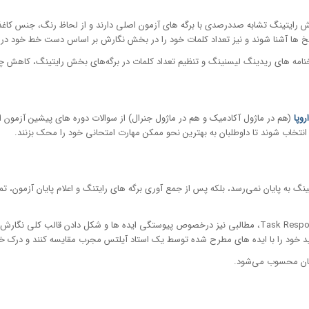
ای پاسخ نامه بخش ریدینگ، لیسنینگ و نیز برگه های تسک ۱ و ۲ بخش رایتینگ تشابه صددرصدی با برگه های آزمون اصلی دار
 پاسخ ها آشنا شوند و نیز تعداد کلمات خود را در بخش نگارش بر اساس دست خط خود د
نامه های ریدینگ لیسنینگ و تنظیم تعداد کلمات در برگه‌های بخش رایتینگ، کاهش چ
روپا
 انتخاب شوند تا داوطلبان به بهترین نحو ممکن مهارت امتحانی خود را محک بزنند.
علاوه بر تحلیل موضوعات رایتینگ، جهت ارتقاء مهارت داوطلبان در حوزه Task Response، مطالبی نیز درخصوص پیوست
قاید خود را با ایده های مطرح شده توسط یک استاد آیلتس مجرب مقایسه کنند و درک خو
بان محسوب می‌شود.