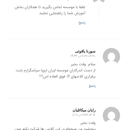
گفته:
لطفا با موسسه تماس بگیرید تا همکاران بخش
آموزش شما را راهنمایی نمایند.
پاسخ
سورنا یاقوتی
2021-07-20 در 19:32
گفته:
سلام. وقت بخیر
از دست اندرکاران موسسه ایران اروپا سپاسگزارم بابت
برقراری کلاسهای lf. فوق العاده اس??
پاسخ
رایان میکائلیان
2022-02-16 در 11:11
گفته:
وقت بخیر
ببخشید من میخوام در این کلاس ها شرکت بکنم چون