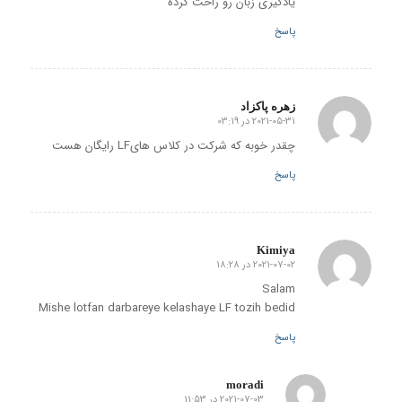
یادگیری زبان رو راحت کرده
پاسخ
زهره پاکزاد
2021-05-31 در 03:19
گفته:
چقدر خوبه که شرکت در کلاس هایLF رایگان هست
پاسخ
Kimiya
2021-07-02 در 18:28
گفته:
Salam
Mishe lotfan darbareye kelashaye LF tozih bedid
پاسخ
moradi
2021-07-03 در 11:53