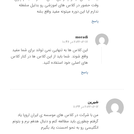
وقت حضور در کلاس های اموزشی رو بدلیل مشغله
ندارم ایا این دوره میتونه مفید واقع بشه
پاسخ
moradi
2022-02-17 در 10:46
گفته:
این کلاس ها به تنهایی نمی تواند برای شما مفید
واقع شوند. شما باید از این کلاس ها در کنار کلاس
های اصلی خود استفاده کنید.
پاسخ
شیرین
2022-06-12 در 11:34
گفته:
من با شرکت در کلاس های موسسه ی ایران اروپا یاد
گرفتم چطوری باید مطالعه کنم و دنبال هدفم برم و بتونم
انگلیسی رو به نحو احسنت یاد بگیرم