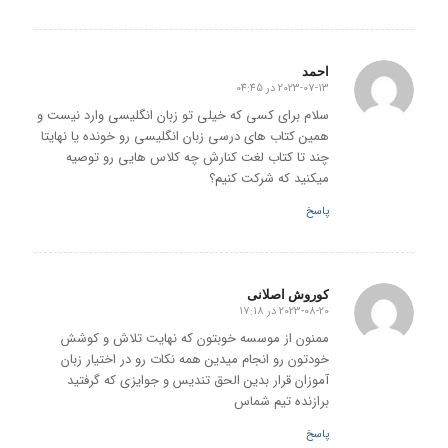
احمد
2023-07-13 در 04:45
گفته:
سلام برای کسی که خیلی تو زبان انگلیسی وارد نیست و
همین کتاب های درسی زبان انگلیسی رو خونده یا نهایتا
چند تا کتاب لغت کنارش چه کلاس هایی رو توصیه
میکنید که شرکت کنیم؟
پاسخ
کوروش اصلانی
2023-08-20 در 17:18
گفته:
ممنون از موسسه خوبتون که نهایت تلاش و کوشش
خودتون رو انجام میدین همه نکات رو در اختیار زبان
آموزان قرار بدین الحق تندیس و جوایزی که گرفتید
برازنده تیم شماس
پاسخ