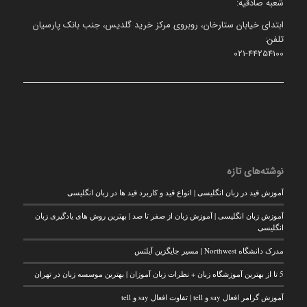
شعبه صادقیه:
ابتدای خیابان ستارخان، روبروی مرکز خرید گلدیس، جنب بانک پارسیان
تلفن:
021-44254100
نوشته‌های تازه
آموزش قید در زبان انگلیسی | انواع قید و کاربرد قید ها در زبان انگلیسی
آموزش زبان انگلیسی | آموزش زبان از صفر تا صد | بهترین روش های یادگیری زبان
انگلیسی
مدرک دانشگاه Northwest | مسیر جایگزین آیلتس
5 تا از بهترین آموزشگاه زبان + نظرات زبان آموزان | بهترین موسسه زبان در تهران
آموزش گرامر افعال say و tell | تفاوت افعال say و tell