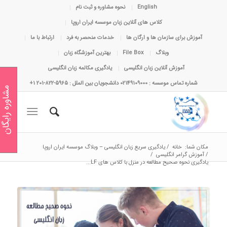
English
نحوه مشاوره و ثبت نام
کلاس های آنلاین زبان موسسه ایران اروپا
آموزش برای سازمان ها و ارگان ها
خدمات منحصر به فرد
ارتباط با ما
وبلاگ
File Box
بهترین آموزشگاه زبان
آموزش آنلاین زبان انگلیسی
یادگیری مکالمه زبان انگلیسی
شماره تماس موسسه : 02149109000 دانشجویان بین الملل : 5965-822-201 1+
مشاوره رایگان
مکان شما:
خانه
/
یادگیری سریع زبان انگلیسی – وبلاگ موسسه ایران اروپا
/
آموزش گرامر انگلیسی
/
یادگیری نحوه صحیح مطالعه در منزل با کلاس های LF...