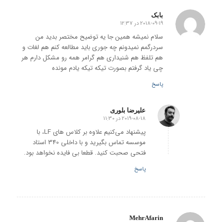
بابک
2018-09-19 در 12:37
گفته:
سلام نمیشه همین جا یه توضیح مختصر بدید من
سردرگمم نمیدونم چه جوری باید مطالعه کنم هم لغات و
هم تلفظ هم شنیداری هم گرامر همه رو مشکل دارم هر
چی یاد گرفتم بصورت تیکه تیکه یادم مونده
پاسخ
علیرضا بلوری
2019-08-18 در 11:30
گفته:
پیشنهاد می‌کنیم علاوه بر کلاس های LF، با
موسسه تماس بگیرید و با داخلی 340 استاد
فتحی صحبت کنید. قطعا بی فایده نخواهد بود.
پاسخ
MehrAfarin