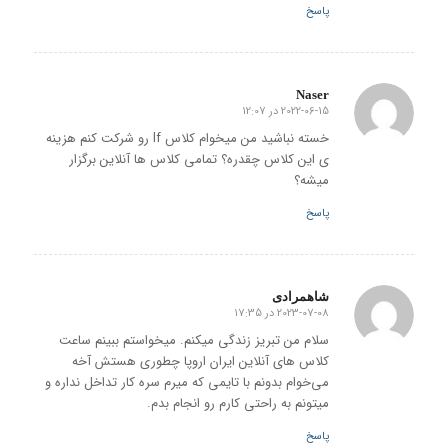
پاسخ
Naser
2022-06-15 در 12:07
گفته:
خسته نباشید من میخوام کلاس lf رو شرکت کنم هزینه
ی این کلاس چقدره؟ تمامی کلاس ها آنلاین برگزار
میشه؟
پاسخ
شاهمرادی
2023-07-08 در 17:35
گفته:
سلام من تبریز زندگی میکنم. میخواستم ببینم ساعت
کلاس های آنلاین ایران اروپا چطوری هستش آخه
می‌خوام بدونم با تایمی که میرم سره کار تداخل نداره و
میتونم به راحتی کارم رو انجام بدم.
پاسخ