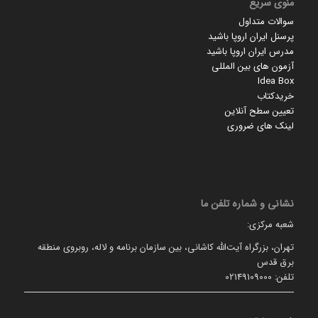
منوی سریع
سوالات متداول
پرسنل ایران اروپا باشید
مدرس ایران اروپا باشید
آزمون های بین المللی
Idea Box
خریدکتاب
تعیین سطح آنلاین
لینک های ضروری
نشانی و شماره تلفن ما
شعبه مرکزی:
تهران، بزرگراه آیت‌الله کاشانی، بین سازمان برنامه و لاله، روبروی منطقه
برق قدس
تلفن: 02149109000