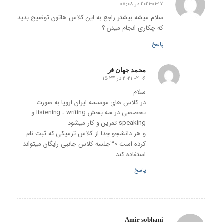
2021-01-17 در 08:08
گفته:
سلام میشه بیشتر راجع به این کلاس هاتون توضیح بدید
که چکاری انجام میدن ؟
پاسخ
محمد جهان فر
2021-02-06 در 15:34
گفته:
سلام
در کلاس های موسسه ایران اروپا به صورت
تخصصی در سه بخش listening ، writing و
speaking تمرین و کار میشود
و هر دانشجو جدا از کلاس ترمیکی که ثبت نام
کرده است 30جلسه کلاس جانبی رایگان میتواند
استفاده کند
پاسخ
Amir sobhani