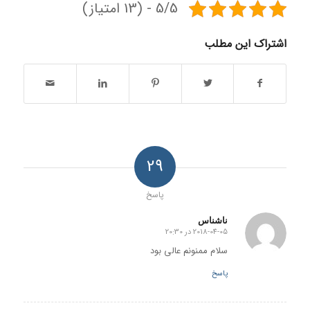
5/5 - (13 امتیاز)
اشتراک این مطلب
29
پاسخ
ناشناس
2018-04-05 در 20:30
گفته:
سلام ممنونم عالی بود
پاسخ