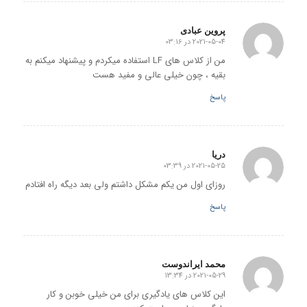
پروین عبادی
2021-05-04 در 03:16
گفته:
من از کلاس های LF استفاده میکردم و پیشنهاد میکنم به
بقیه ، چون خیلی عالی و مفید هست
پاسخ
دریا
2021-05-25 در 03:39
گفته:
روزای اول من یکم مشکل داشتم ولی بعد دیگه راه افتادم
پاسخ
محمد ایراندوست
2021-05-29 در 13:34
گفته:
این کلاس های یادگیری برای من خیلی خوبن و کار