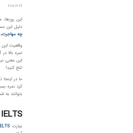
2018-12-17
این روزها، م
دلیل این م
چه
مهاجرت
،
واقعیت این 
نمره بالا در
این معنی نی
تلخ کنید!
ما در اینجا 
کرد نمره بسی
بتوانند به ش
IELTS یعنی چه؟
عبارت
IELTS