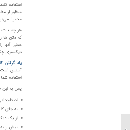
استفاده کنند
منظور از مطا
محتوا، می‌تو
که متن ها را
معنی آنها را
دیکشنری چک ک
یاد گرفتن ک
استفاده شما د
پس به این ن
اصطلاحاتی ر
به جای کلم
از یک دیک
تابناک | موسسه زبان ایران
بیش از به
اروپا، بهترین آموزشگاه