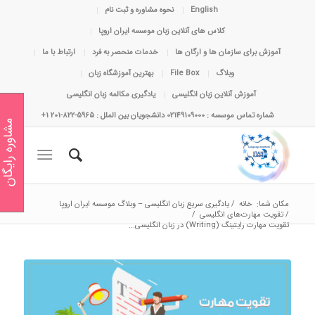
English
نحوه مشاوره و ثبت نام
کلاس های آنلاین زبان موسسه ایران اروپا
آموزش برای سازمان ها و ارگان ها
خدمات منحصر به فرد
ارتباط با ما
وبلاگ
File Box
بهترین آموزشگاه زبان
آموزش آنلاین زبان انگلیسی
یادگیری مکالمه زبان انگلیسی
شماره تماس موسسه : 02149109000 دانشجویان بین الملل : 5965-822-201 1+
مشاوره رایگان
مکان شما:
خانه
/
یادگیری سریع زبان انگلیسی – وبلاگ موسسه ایران اروپا
/
تقویت مهارت‌های انگلیسی
/
تقویت مهارت رایتینگ (Writing) در زبان انگلیسی...