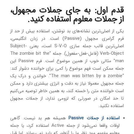
قدم اول: به جای جملات مجهول،
از جملات معلوم استفاده کنید.
یکی از اصلی‌ترین نشانه‌های بد نوشتن، استفاده بیش از حد از
فرم گرامری مجهول (Passive) است. در زبان انگلیسی،
اصلی‌ترین قالب جمله سازی S-V-O است، یعنی Subject-
Verb-Object (فاعل-فعل-مفعول). جمله “The zombie bit the
man” مثالی خوب از همین موضوع است. فرم Passive این
جمله ممکن است فهم موضوع را کمی برای خواننده دشوار کند:
“The man was bitten by a zombie”. خواندن و درک یک
جمله مجهول معمولا نیاز به دقت و انرژی بیشتری دارد و ممکن
است خواننده متن را خسته کند، به همین خاطر توصیه می‌کنیم
تا حد امکان در صورتی که لزومی ندارد، از جملات مجهول
استفاده نکنید.
استفاده از جملات Passive
همیشه هم بد نیست. گاهی
اوقات واقعا نمی‌شود از جمله Active استفاده کرد، یا جمله
معلوم مفهوم مود نظر ما را آنطور که باید نمی‌رساند. اما قبل