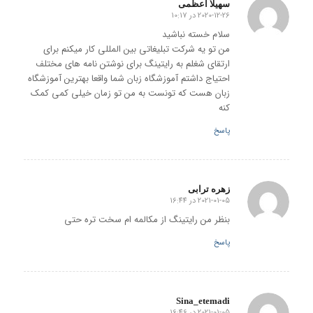
سهیلا اعظمی
2020-12-26 در 10:17
گفته:
سلام خسته نباشید
من تو یه شرکت تبلیغاتی بین المللی کار میکنم برای
ارتقای شغلم به رایتینگ برای نوشتن نامه های مختلف
احتیاج داشتم آموزشگاه زبان شما واقعا بهترین آموزشگاه
زبان هست که تونست به من تو زمان خیلی کمی کمک
کنه
پاسخ
زهره ترابی
2021-01-05 در 16:44
گفته:
بنظر من رایتینگ از مکالمه ام سخت تره حتی
پاسخ
Sina_etemadi
2021-01-05 در 16:46