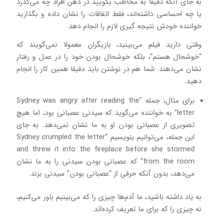
به جای آنکه دقیقا به مخاطب بگویید در ذهن افراد چه می‌گذرد
یا چه احساسی داشته‌اند، فقط اتفاقات را نشان داده و بگذارید
خواننده خودش نتیجه گیری لازم را انجام دهد.
وقتی دارید فیلم می‌بینید، بازیگران معمولا نمی‌گویند که
“خوشحال هستم”، بلکه خوشحال بودن خود را در عمل و رفتار
نشان می‌دهند. شما هم در نوشتن باید دقیقا همین کار را انجام
دهید.
برای مثال، جمله “Sydney was angry after reading the
letter” به خواننده می‌گوید که سیدنی عصبانی بود، اما هیچ
تصویری از عصبانی بودن او به ما نشان نمی‌‌دهد. به جای
این جمله، می‌توانیم بنویسیم “Sydney crumpled the letter
and threw it into the fireplace before she stormed
from the room” که عصبانی بودن سیدنی را به ما نشان
می‌دهد، بدون آنکه حرفی از “عصبانی بودن” سیدنی بزند.
به یاد داشته باشید، ما آدم‌ها چیزی را که می‌بینیم باور می‌کنیم،
نه چیزی را که برای ما تعریف کرده‌‎اند.