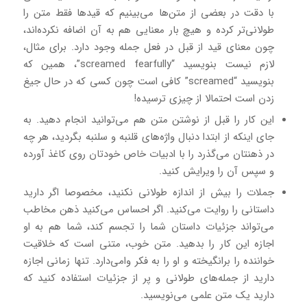
با دقت در بعضی از متن‌ها می‌بینیم که قیدها فقط متن را
طولانی‌تر کرده‌ و هیچ بار معنایی هم به آن اضافه نکرده‌اند،
چون معنای قید از قبل در فعل جمله وجود دارد. برای مثال،
لازم نیست بنویسید “screamed fearfully”، همین که
بنویسید “screamed” کافی است چون کسی که در حال جیغ
زدن است احتمالا از چیزی ترسیده!
این کار را قبل از نوشتن متن هم می‌توانید انجام دهید. به
جای اینکه از ابتدا دنبال واژه‌های قلنبه و سلنبه بگردید، هر چه
در ذهنتان می‌گذرد را با ادبیات خاص خودتان روی کاغذ آورده
و سپس آن را ویرایش کنید.
جملات را بیش از اندازه طولانی نکنید، مخصوصا اگر دارید
داستانی را روایت می‌کنید. اگر احساس می‌کنید ذهن مخاطب
می‌تواند جزئیات داستان شما را تجسم کند، شما هم به او
اجازه این کار را بدهید. متن خوب، متنی است که خلاقیت
خواننده را برانگیخته و او را به فکر وامی‌دارد. تنها زمانی اجازه
دارید از جمله‌های طولانی و پر از جزئیات استفاده کنید که
دارید یک متن علمی می‌نویسید.