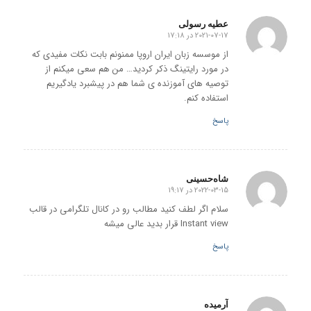
عطیه رسولی
2021-07-17 در 17:18
گفته:
از موسسه زبان ایران اروپا ممنونم بابت نکات مفیدی که
در مورد رایتینگ ذکر کردید… من هم سعی میکنم از
توصیه های آموزنده ی شما هم در پیشبرد یادگیریم
استفاده کنم.
پاسخ
شاه‌حسینی
2022-03-15 در 19:17
گفته:
سلام اگر لطف کنید مطالب رو در کانال تلگرامی در قالب
Instant view قرار بدید عالی میشه
پاسخ
آرمیده