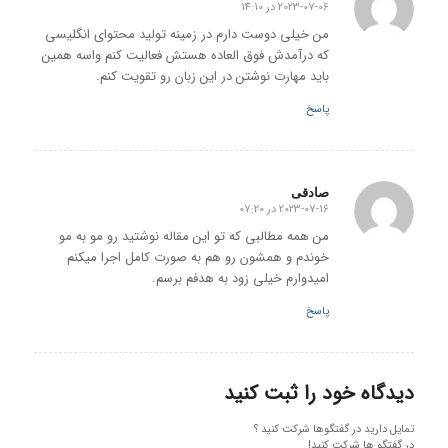
2023-07-06 در 14:10
گفته:
من خیلی دوست دارم در زمینه تولید محتوای انگلیسی
که درآمدش فوق العاده هستش فعالیت کنم واسه همین
باید مهارت نوشتن در این زبان رو تقویت کنم.
پاسخ
صادقی
2023-07-16 در 07:20
گفته:
من همه مطالبی که تو این مقاله نوشتید رو مو‌ به مو‌
خوندم و همشون رو هم به صورت کامل اجرا میکنم
امیدوارم خیلی زود به هدفم برسم.
پاسخ
دیدگاه خود را ثبت کنید
تمایل دارید در گفتگوها شرکت کنید ؟
در گفتگو ها شرکت کنید!