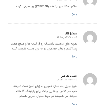
گفته:
سلام استاد من برنامهء grammarly رو معرفی کرده
پاسخ
Ali jokar
2021-01-05 در 16:50
گفته:
نمونه های مختلف رایتینگ رو از کتاب ها و منابع معتبر
پیدا کنیم و زبان خودمون رو به اون وسیله تقویت کنیم
پاسخ
حسام شاهین
2021-01-05 در 16:53
گفته:
هیچ چیزی به اندازه تمرین به زبان آموز کمک نمیکنه
خب سر کلاس اونقدری وقت برای رایتینگ گذاشته
نمیشه من همیشه تو خونه بدنبال تمرین هستم
پاسخ