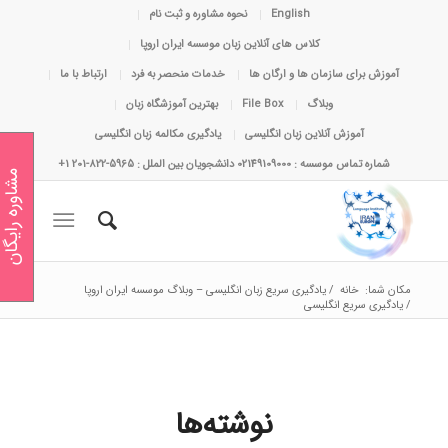
English
نحوه مشاوره و ثبت نام
کلاس های آنلاین زبان موسسه ایران اروپا
آموزش برای سازمان ها و ارگان ها
خدمات منحصر به فرد
ارتباط با ما
وبلاگ
File Box
بهترین آموزشگاه زبان
آموزش آنلاین زبان انگلیسی
یادگیری مکالمه زبان انگلیسی
شماره تماس موسسه : 02149109000 دانشجویان بین الملل : 5965-822-201 1+
مشاوره رایگان
مکان شما:
خانه
/
یادگیری سریع زبان انگلیسی – وبلاگ موسسه ایران اروپا
/
یادگیری سریع انگلیسی
نوشته‌ها