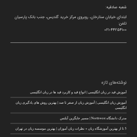
شعبه صادقیه:
ابتدای خیابان ستارخان، روبروی مرکز خرید گلدیس، جنب بانک پارسیان
تلفن:
021-44254100
نوشته‌های تازه
آموزش قید در زبان انگلیسی | انواع قید و کاربرد قید ها در زبان انگلیسی
آموزش زبان انگلیسی | آموزش زبان از صفر تا صد | بهترین روش های یادگیری زبان
انگلیسی
مدرک دانشگاه Northwest | مسیر جایگزین آیلتس
5 تا از بهترین آموزشگاه زبان + نظرات زبان آموزان | بهترین موسسه زبان در تهران