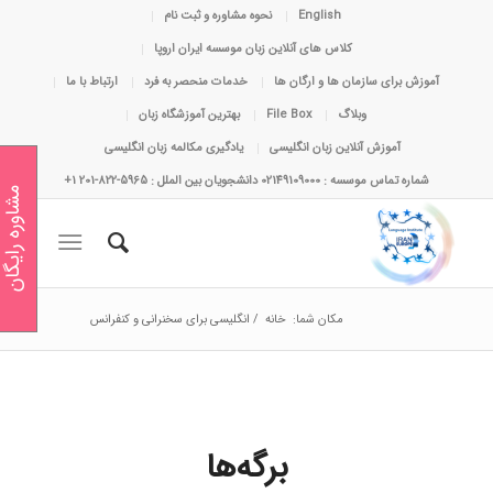
English
نحوه مشاوره و ثبت نام
کلاس های آنلاین زبان موسسه ایران اروپا
آموزش برای سازمان ها و ارگان ها
خدمات منحصر به فرد
ارتباط با ما
وبلاگ
File Box
بهترین آموزشگاه زبان
آموزش آنلاین زبان انگلیسی
یادگیری مکالمه زبان انگلیسی
شماره تماس موسسه : 02149109000 دانشجویان بین الملل : 5965-822-201 1+
مشاوره رایگان
مکان شما:
خانه
/
انگلیسی برای سخنرانی و کنفرانس
برگه‌ها