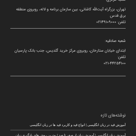
تهران، بزرگراه آیت‌الله کاشانی، بین سازمان برنامه و لاله، روبروی منطقه
برق قدس
تلفن: 02149109000
شعبه صادقیه:
ابتدای خیابان ستارخان، روبروی مرکز خرید گلدیس، جنب بانک پارسیان
تلفن:
021-44254100
نوشته‌های تازه
آموزش قید در زبان انگلیسی | انواع قید و کاربرد قید ها در زبان انگلیسی
آموزش زبان انگلیسی | آموزش زبان از صفر تا صد | بهترین روش های یادگیری زبان