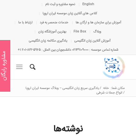
English
نحوه مشاوره و ثبت نام
کلاس های آنلاین زبان موسسه ایران اروپا
آموزش برای سازمان ها و ارگان ها
خدمات منحصر به فرد
ارتباط با ما
وبلاگ
File Box
بهترین آموزشگاه زبان
آموزش آنلاین زبان انگلیسی
یادگیری مکالمه زبان انگلیسی
شماره تماس موسسه : 02149109000 دانشجویان بین الملل : 5965-822-201 1+
مشاوره رایگان
مکان شما:
خانه
/
یادگیری سریع زبان انگلیسی – وبلاگ موسسه ایران اروپا
/
انواع جملات شرطی
نوشته‌ها