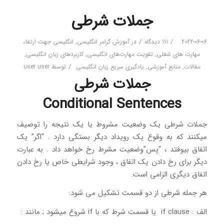
جملات شرطی
/
/
2022-06-06
111 دیدگاه
در
آموزش گرامر انگلیسی
,
انگلیسی جهت ارتقاء
مهارت های شغلی
,
تقویت مهارت‌های انگلیسی
,
کاربردهای زبان انگلیسی
,
/
مقالات
,
منابع آموزشی
,
یادگیری سریع زبان انگلیسی
توسط
user user
جملات شرطی
Conditional Sentences
جملات شرطی یک وضعیت مشروط یا یک نتیجه را توصیف
میکنند که به وقوع یک رویداد دیگر بستگی دارد . “اگر” یک
اتفاق بیوفتد ، “پس”وضعیت مشرط رخ خواهد داد . به عبارت
دیگر برای رخ دادن یک اتفاق ، وجود شرایطی خاص یا رخ دادن
اتفاق دیگری الزامی است.
هر جمله شرطی از دو قسمت تشکیل می شود:
الف : if clause یا قسمت شرط که با if شروع میشود ; مانند :