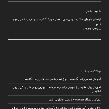
شعبه صادقیه:
ابتدای خیابان ستارخان، روبروی مرکز خرید گلدیس، جنب بانک پارسیان
تلفن:
021-44254100
نوشته‌های تازه
آموزش قید در زبان انگلیسی | انواع قید و کاربرد قید ها در زبان انگلیسی
آموزش زبان انگلیسی | آموزش زبان از صفر تا صد | بهترین روش های یادگیری زبان
انگلیسی
مدرک دانشگاه Northwest | مسیر جایگزین آیلتس
5 تا از بهترین آموزشگاه زبان + نظرات زبان آموزان | بهترین موسسه زبان در تهران