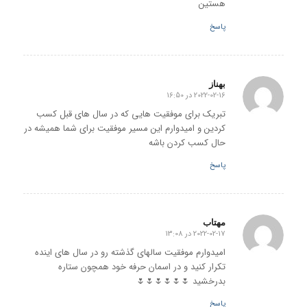
هستین
پاسخ
بهناز
2022-02-16 در 16:50
گفته:
تبریک برای موفقیت هایی که در سال های قبل کسب
کردین و امیدوارم این مسیر موفقیت برای شما همیشه در
حال کسب کردن باشه
پاسخ
مهتاب
2022-02-17 در 13:08
گفته:
امیدوارم موفقیت سالهای گذشته رو در سال های اینده
تکرار کنید و در اسمان حرفه خود همچون ستاره
بدرخشید 🌷🌷🌷🌷🌷🌷
پاسخ