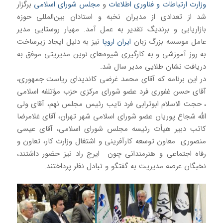
وزارت ارتباطات و فناوری اطلاعات
و
مجلس شورای اسلامی
برگزار
شد از تعدادی از مدیران نخبه و استادان بین‌المللی حوزه
بازاریابی و برندیگ تقدیر به عمل آمد. مهیار روستایی مدیر
عامل موسسه بزرگ زبان
ایران اروپا
نیز به دلیل ایجاد زیرساخت
به روز آموزشی و به کارگیری شیوه‌های نوین مدیریتی موفق به
دریافت نشان طلایی مدیر سال شد.
در این برنامه که آقای محمد غرضی کاندیدای ریاست جمهوری،
آقای حسن غفوری فرد عضو شورای مرکزی حزب مؤتلفه اسلامی
، حجت الاسلام ابوترابی فرد نایب رئیس مجلس نهم، آقای ولی
الله شجاع پوریان عضو شورای اسلامی شهر تهران، آقای غلامرضا
کاتب دبیر هیأت رئیسه مجلس شورای اسلامی، آقای عیسی
منصوری معاون توسعه کارآفرینی و اشتغال وزارت کار، تعاون و
رفاه اجتماعی و هنرمندانی چون ایرج راد نیز حضور داشتند،
نخبگان عرصه مدیریت به گفتگو و تبادل نظر پرداختند.