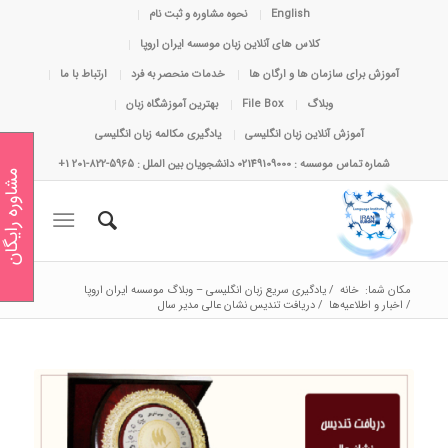
English
نحوه مشاوره و ثبت نام
کلاس های آنلاین زبان موسسه ایران اروپا
آموزش برای سازمان ها و ارگان ها
خدمات منحصر به فرد
ارتباط با ما
وبلاگ
File Box
بهترین آموزشگاه زبان
آموزش آنلاین زبان انگلیسی
یادگیری مکالمه زبان انگلیسی
شماره تماس موسسه : 02149109000 دانشجویان بین الملل : 5965-822-201 1+
مشاوره رایگان
مکان شما:
خانه
/
یادگیری سریع زبان انگلیسی – وبلاگ موسسه ایران اروپا
/
اخبار و اطلاعیه‌ها
/
دریافت تندیس نشان عالی مدیر سال