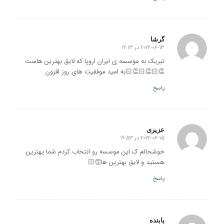
گرشا
2022-06-13 در 12:13
گفته:
تبریک به موسسه ی ایران اروپا که لایق بهترین هاست
👏🏻👏🏻👏🏻به امید موفقیت های روز افزون
پاسخ
عزیزی
2022-06-15 در 19:53
گفته:
خوشحالم ک این موسسه رو انتخاب کردم شما یهترین
هستید و لایق بهترین ها👏🏻
پاسخ
یابنده