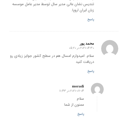
تندیس نشان عالی مدیر سال توسط مدیر عامل موسسه
زبان ایران اروپا.
پاسخ
محمد پور
2021-04-30 در 05:20
گفته:
سلام. امیدوارم امسال هم در سطح کشور جوایز زیادی رو
دریافت کنید
پاسخ
moradi
2021-07-04 در 11:43
گفته:
سلام
ممنون از شما
پاسخ