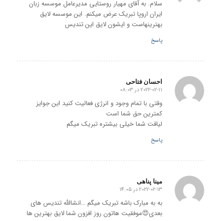
سلام. به آقای مهیار روستایی مدیرعامل موسسه زبان
ایران اروپا تبریک عرض میکنم. این موسسه لایق
بهترینهاست و ایشون لایق این تندیس
پاسخ
احسان فتاحی
2022-02-11 در 08:03
گفته:
وقتی با تمام وجود و انرژی فعالیت کنید این جوایز
کمترین حق شما است
لیاقت شما خیلی بیشتره تبریک میگم
پاسخ
مینا پناهی
2022-02-13 در 14:05
گفته:
به به مبارک باشه تبریک میگم …انشاالله تندیس های
بعدی😍موفقیت هاتون روز افزون شما لایق بهترین ها