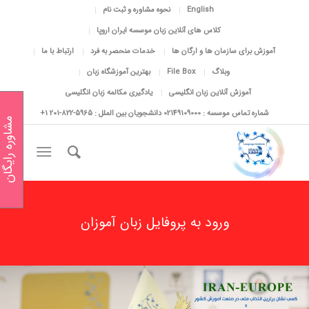
English
نحوه مشاوره و ثبت نام
کلاس های آنلاین زبان موسسه ایران اروپا
آموزش برای سازمان ها و ارگان ها
خدمات منحصر به فرد
ارتباط با ما
وبلاگ
File Box
بهترین آموزشگاه زبان
آموزش آنلاین زبان انگلیسی
یادگیری مکالمه زبان انگلیسی
شماره تماس موسسه : 02149109000 دانشجویان بین الملل : 5965-822-201 1+
مشاوره رایگان
ورود به پروفایل زبان آموزان