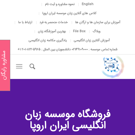
English
نحوه مشاوره و ثبت نام
کلاس های آنلاین زبان موسسه ایران اروپا
آموزش برای سازمان ها و ارگان ها
خدمات منحصر به فرد
ارتباط با ما
وبلاگ
File Box
بهترین آموزشگاه زبان
آموزش آنلاین زبان انگلیسی
یادگیری مکالمه زبان انگلیسی
شماره تماس موسسه : 02149109000 دانشجویان بین الملل : 5965-822-201 1+
مشاوره رایگان
فروشگاه موسسه زبان
انگلیسی ایران اروپا