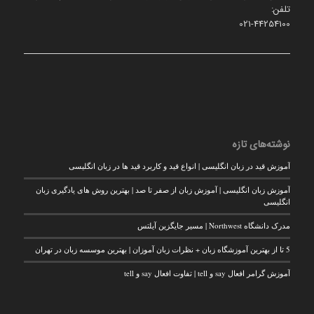
تلفن:
021-44254100
نوشته‌های تازه
آموزش قید در زبان انگلیسی | انواع قید و کاربرد قید ها در زبان انگلیسی
آموزش زبان انگلیسی | آموزش زبان از صفر تا صد | بهترین روش های یادگیری زبان
انگلیسی
مدرک دانشگاه Northwest | مسیر جایگزین آیلتس
5 تا از بهترین آموزشگاه زبان + نظرات زبان آموزان | بهترین موسسه زبان در تهران
آموزش گرامر افعال say و tell | تفاوت افعال say و tell