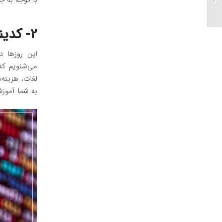
است هر مترجم تازه کاری
بداند...
2- کدینگ لغات را یاد بگیرید.
این روزها د
می‌شنویم که
لغات، هزینه‌
به شما آموزش