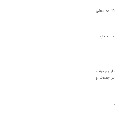
باید بدانیم که “de” در نقش پیشوند به معنی “کاهش” است و متضاد آن، پیشوندِ “in” به معنی
 با جذابیت
این جعبه و
در جملات و
.