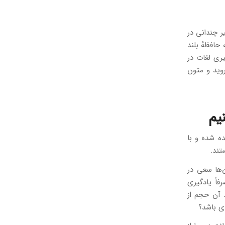
ر چندانی در
حافظهٔ بلند
یری لغات در
روید و متون
یم
ه شده و با
تند.
‌ها سعی در
فاً یادگیری
د آن حجم از
دی باشد؟