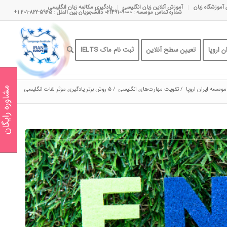
 آموزشگاه زبان
آموزش آنلاین زبان انگلیسی
یادگیری مکالمه زبان انگلیسی
شماره تماس موسسه : 02149109000 دانشجویان بین الملل : 5965-822-201 1+
 اروپا
تعیین سطح آنلاین
ثبت نام ماک IELTS
موسسه ایران اروپا
/
تقویت مهارت‌های انگلیسی
/
5 روش برتر یادگیری موثر لغات انگلیسی
مشاوره رایگان