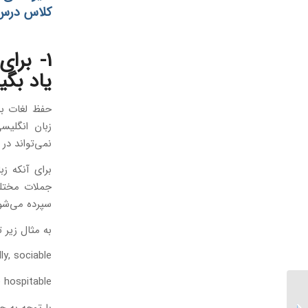
کلاس درس و
1- برا
یاد بگی
حفظ لغات به 
زبان انگلی
نمی‌تواند در 
برای آنکه زب
جملات مختلف
سپرده می‌شو
به مثال زیر ت
endly, sociable
Persians are hospitable
مترجم مبتدی؛ چالش های
ترجمه و نکاتی که لازم
با توجه به جمله، کلمهٔ hospitable، صفت اس