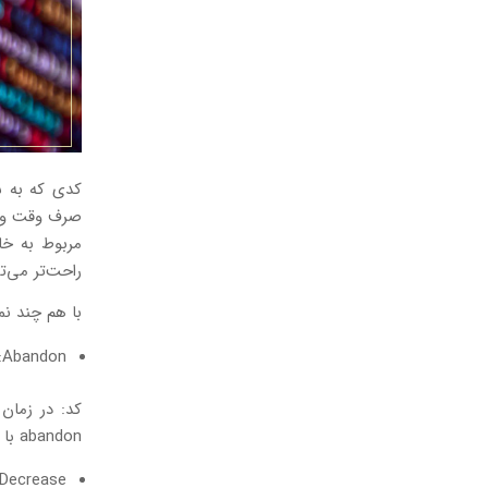
کدی که به ش
صرف وقت و خل
مربوط به خا
راحت‌تر می‌ت
با هم چند نم
Abandon: ترک کردن بدون اطلاع قبلی.
کد: در زمان 
abandon با آبادان)
Decrease کاهش یافتن