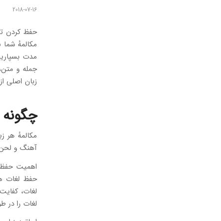
2018-07-16
حفظ کردن تعد
مکالمهٔ شما 
مدت بسپارید 
جمله و متن، 
زبان اصلی از
چگونه ل
مکالمهٔ هر 
آهنگ و لحن م
اهمیت حفظ ل
حفظ لغات هرچ
لغات، کفایت 
لغات را در ط