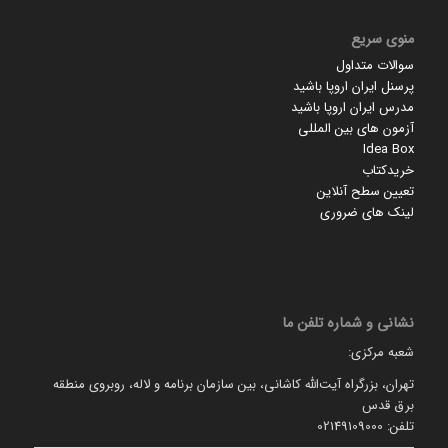
منوی سریع
سوالات متداول
پرسنل ایران اروپا باشید
مدرس ایران اروپا باشید
آزمون های بین المللی
Idea Box
خریدکتاب
تعیین سطح آنلاین
لینک های ضروری
نشانی و شماره تلفن ما
شعبه مرکزی:
تهران، بزرگراه آیت‌الله کاشانی، بین سازمان برنامه و لاله، روبروی منطقه
برق قدس
تلفن: 02149109000