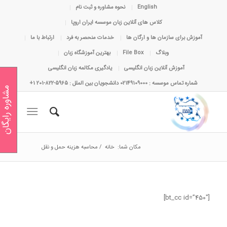
English
نحوه مشاوره و ثبت نام
کلاس های آنلاین زبان موسسه ایران اروپا
آموزش برای سازمان ها و ارگان ها
خدمات منحصر به فرد
ارتباط با ما
وبلاگ
File Box
بهترین آموزشگاه زبان
آموزش آنلاین زبان انگلیسی
یادگیری مکالمه زبان انگلیسی
شماره تماس موسسه : 02149109000 دانشجویان بین الملل : 5965-822-201 1+
مشاوره رایگان
مکان شما:
خانه
/
محاسبه هزینه حمل و نقل
[bt_cc id=”450″]