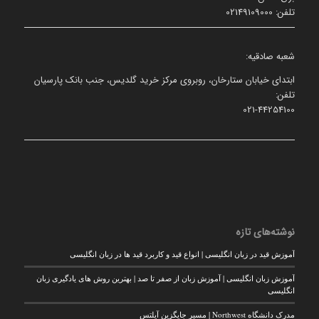
تلفن: 02149109000
شعبه صادقیه:
ابتدای خیابان ستارخان، روبروی مرکز خرید گلدیس، جنب بانک پارسیان
تلفن:
021-44254100
نوشته‌های تازه
آموزش قید در زبان انگلیسی | انواع قید و کاربرد قید ها در زبان انگلیسی
آموزش زبان انگلیسی | آموزش زبان از صفر تا صد | بهترین روش های یادگیری زبان
انگلیسی
مدرک دانشگاه Northwest | مسیر جایگزین آیلتس