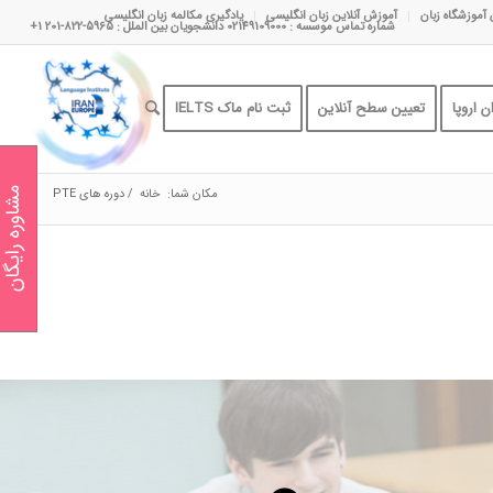
 آموزشگاه زبان
آموزش آنلاین زبان انگلیسی
یادگیری مکالمه زبان انگلیسی
شماره تماس موسسه : 02149109000 دانشجویان بین الملل : 5965-822-201 1+
 اروپا
تعیین سطح آنلاین
ثبت نام ماک IELTS
مکان شما:
خانه
/
دوره های PTE
مشاوره رایگان